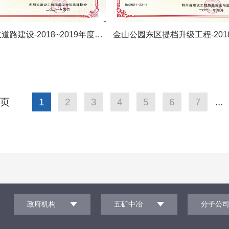
九港路市政道路建设-2018~2019年度四川省建设工程天府杯银奖
页
1
2
3
4
5
6
7
...
：
政府机构
五矿中冶
分子公