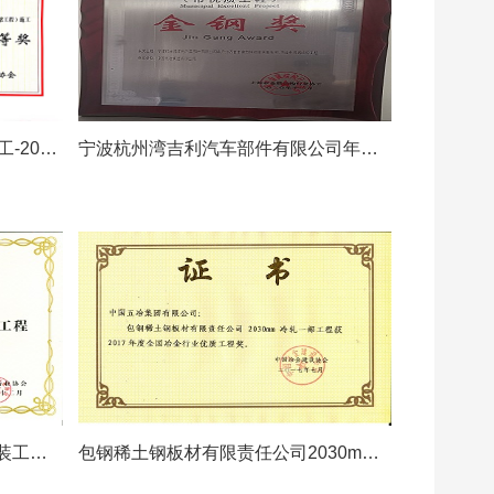
五岔子大桥（新建桥梁工程）施工-2021年度全国优秀焊接工程一等奖
宁波杭州湾吉利汽车部件有限公司年产30万套车身部件项目标准车间钢结构工程——2019－2020年度第二批上海市建设工程金属结构“金钢奖”（市优质工程）
包钢新体系2030mm冷轧连退安装工程-2017年度上海市优质安装工程申安杯奖
包钢稀土钢板材有限责任公司2030mm冷轧一部工程-2017年度全国冶金行业优质工程奖