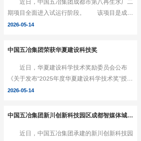
近日，中国五冶集团成都市第八再生水厂二
办公与花园结合，打造开放、绿色、低密的科创
期项目全面进入试运行阶段。 该项目是成都
办公新范式。 未来，园区将依托生态资源与
市重点工程，位于成都市青羊区，建设内容为全
产业平台双重优势，吸引更多优质科创项目和领
2026-05-14
地埋式再生水厂，设计日处理规模6万吨污水，
军人才落地，打造
建设主体由地上2层管理用房和地下2层箱体组
中国五冶集团荣获华夏建设科技奖
成，总建筑面积约3万平方米。该水厂将主要处
近日，华夏建设科学技术奖励委员会公布
理设施置于地下，地面同步打造为开放式城市景
《关于发布“2025年度华夏建设科学技术奖”授奖
观公园。 项目投用后，将进一步完善成都中
项目的公告》，由中国五冶牵头研发的“大跨复
心城区的水资源处理体系，大幅提升成都中心城
2026-05-14
杂空间金属屋面抗风理论与数字化建造关键技术
区的污水处理能力。（机
及应用”项目荣获华夏建设科学技术奖二等奖。
中国五冶集团新川创新科技园区成都智媒体城项目基坑支护工程开工
此次获奖是中国五冶首次牵头荣获该奖项，
近日，中国五冶集团承建的新川创新科技园
也是2025年度四川省唯一由牵头单位获得的二