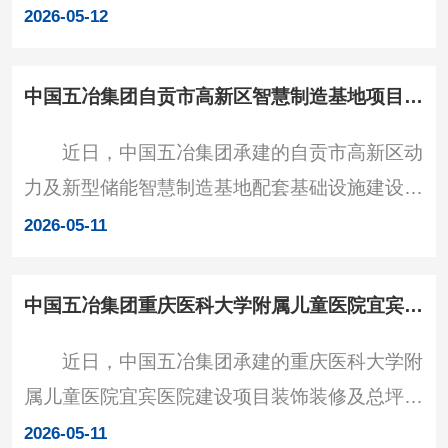
观摩活动”在郑州算力产业园项目举行，活动现
级管理人员和一线作业人员共计十万余人，基本
2026-05-12
场吸引了两百余名建筑业企业工程技术人员参
实现“一个主题、一个标
加。 本次观摩重点展示了项目质量精细化管
中国五冶集团自贡市高新区智慧制造基地项目钢结构首吊成功
理、数字化安全管控、BIM深度应用、智能建造
近日，中国五冶集团承建的自贡市高新区动
机器人运用及环境智能监测、近零碳建筑及太阳
力及新型储能智慧制造基地配套基础设施建设
能光伏储能系统等亮点。其中，中国五冶集团多
(一期)项目三标段钢结构首吊成功。 该项目
用途智能配送机器人、智能喷涂机器人、高空钢
2026-05-11
是自贡市高新区新型储能产业配套的重点工程，
结构智能焊接机器人等装
占地面积约572亩，总建筑面积约38万平方米，
中国五冶集团重庆医科大学附属儿童医院宜宾医院建设项目装饰装修及总坪工程通过竣工验收
主要建设锂电标准化厂房、标准化库房、员工宿
近日，中国五冶集团承建的重庆医科大学附
舍及相关附属设施。其中，由中国五冶集团承建
属儿童医院宜宾医院建设项目装饰装修及总坪工
的第三标段是项目的核心部分，建筑面积约13.7
程通过竣工验收。 该项目位于宜宾市叙州
万平方米，涵盖多个关键单体及配套工程。
2026-05-11