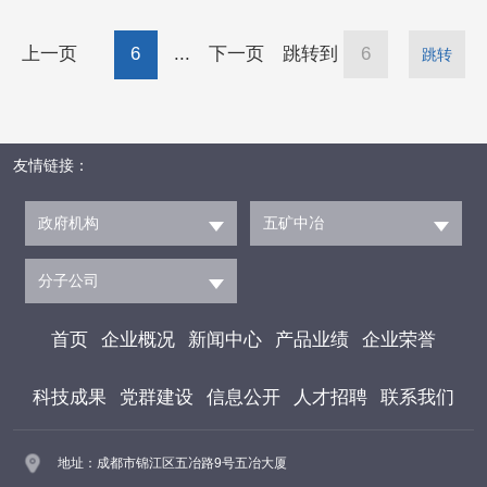
7公里，采用一级公路标准建设，设计时速60公
上一页
6
...
下一页
跳转到
跳转
里/小时，是连接巴中与达州的重要干线。该项
目主线包含覃家岩、梨子沟和陈家沟大桥等16
座桥梁，累计架设T梁1300余片。 项
友情链接：
目建成后，将显著提升区域交通
政府机构
五矿中冶
分子公司
首页
企业概况
新闻中心
产品业绩
企业荣誉
科技成果
党群建设
信息公开
人才招聘
联系我们
地址：成都市锦江区五冶路9号五冶大厦