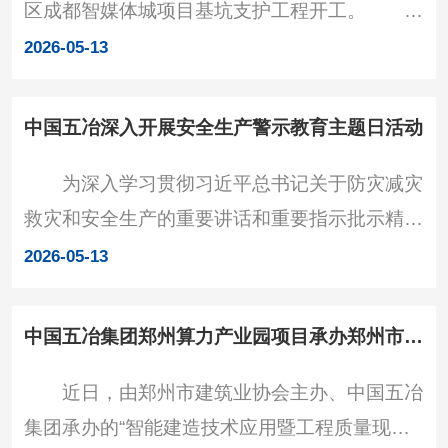
区成都智媒体城项目基坑支护工程开工。 项
等奖及以上华夏建设科技奖。 “华夏建设科
目位于成都市高新区新川创新科技园区新裕南一
学技术奖”于2002年设立，是经国家科学技术奖
2026-05-13
路，基坑支护工程主要采用护壁桩、锚索、放坡
励办公室批准
网喷与砖墙相结合的复合支护形式，基坑降水主
中国五冶深入开展安全生产警示教育主题日活动
要采用集水明排施工方式。 该项目投用后，
为深入学习贯彻习近平总书记关于防灾减灾
将有力助推成都市“世界文化名城”建设，促进数
救灾和安全生产的重要讲话和重要指示批示精
字文创产业集聚与高质量发展，为新川片区导入
神，深刻汲取近期各地安全事故教训，按照公司
高素质产业人才，进一步提升区域综合价值与城
2026-05-13
第二次安委会扩大会有关工作部署，5月11日，
市活力。（成勘）
公司集中开展以“强化安全警示教育，压实全员
中国五冶集团郑州算力产业园项目承办郑州市建筑业协会观摩活动
岗位责任”为主题的安全生产警示教育主题日活
近日，由郑州市建筑业协会主办、中国五冶
动。 此次活动覆盖所有分（子）公司、全国
集团承办的“智能建造技术应用暨工程质量现场
各地项目及所有生产车间、厂站基地，涵盖各层