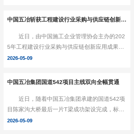
区，占地面积120亩，总规划床位1000张，项目
项目整体建成后
总建筑面积约19万平方米，主要负责医院门
中国五冶斩获工程建设行业采购与供应链创新应用成果两项一等奖
诊、医技住院、科研教学等功能区的内部安装、
近日，由中国施工企业管理协会主办的202
装饰装修及院内总坪等工程。 作为成渝地区
5年工程建设行业采购与供应链创新应用成果评
双城经济圈儿科医疗协同发展的关键载体，该项
选结果正式揭晓，中国五冶《采购与供应链创新
目建成后，将充分依托重庆医科大学附属儿童医
2026-05-09
在绿色建筑工程项目中的应用实践》、《现代供
院的优质医疗资源，打
应链智慧物流背景下混凝土企业智能仓储的应
中国五冶集团国道542项目主线双向全幅贯通
用》两项成果获评一等成果，充分彰显了公司在
近日，随着中国五冶集团承建的国道542项
采购与供应链领域的创新能力。 本次成果评
目陈家沟大桥最后一片T梁成功架设完成，标志
选行业覆盖面广、参赛主体众多、竞争激烈，业
着该项目主线双向全幅贯通。 国道542达川
内多家骨干企业携优质创新成果同台竞技。《采
2026-05-09
区管村至石桥（平昌界）段改建工程全长约34.2
购与供应链创新在绿色建