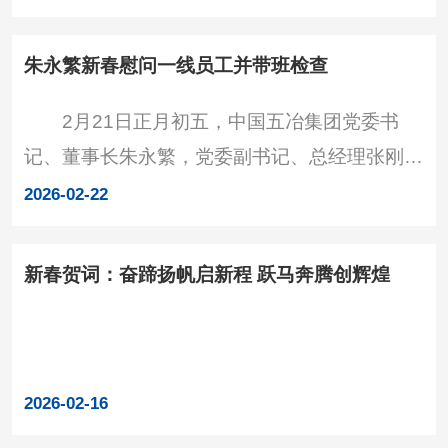
会暨2026年安全生产工作会。集团公司安委会
终坚持党性原则，
成员、专务，上海有限、川沪二级单位主要负责
朱永繁新春慰问一线员工并带班检查
人、安全及履约分管领导、总工、安全总监，安
2月21日正月初五，中国五冶集团党委书
监部、项管部、科技部、质环部负责人及相关人
记、董事长朱永繁，党委副书记、总经理张刚一
员参加会议。 此次会议是公司春节假期结束
行前往成都市西河污水处理三厂建设项目和中国
后召开的首次会议，体现了公司对安全环保工作
2026-02-22
五冶集团（成都）建筑科技产业园，看望慰问坚
的高度重视，会议通
守在生产一线的员工，为他们送去新春祝福和猪
新春贺词：奋蹄扬帆启新程 跃马奔腾创辉煌
肉、牛奶、面包、方便面、水果、坚果零食等节
日慰问品，并开展带班检查。慰问项目一线员工
带班检查项目现场 朱永繁董事长一行首先来
到西河污水处理三厂建设项目现场，详细检查工
2026-02-16
期进度、策划编制及执行