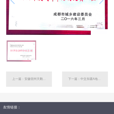
上一篇：安徽宿州天鹅湾国际社区62#-70#楼工程
下一篇：中交东疆A地块(1. 1期)一标段40#楼--2013年度天津市建筑工程“结构海河怀"奖
友情链接：