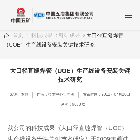
首页
科技成果
科研成果
大口径直缝焊管
（UOE）生产线设备安装关键技术研究
大口径直缝焊管（UOE）生产线设备安装关键
技术研究
来源：本站
作者：技术中心管理员
发布时间：2012年07月20日
浏览：9638 次
我公司的科技成果《大口径直缝焊管（UOE）
生产线设备安装关键技术研究》于2009年通过