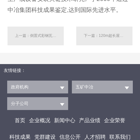
中冶集团科技成果鉴定,达到国际先进水平。
上一篇：倒置式彩钢瓦快速安装技术
下一篇：120m超长屋面瓦高空运输技术研究与应用
友情链接：
政府机构
五矿中冶
分子公司
首页
企业概况
新闻中心
产品业绩
企业荣誉
科技成果
党群建设
信息公开
人才招聘
联系我们