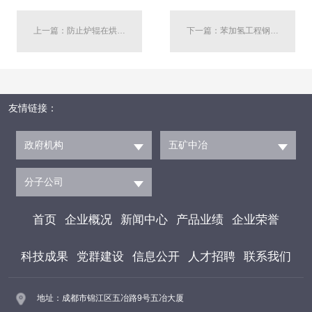
上一篇：防止炉辊在烘炉期间受热变形的方法 ZL 201210256216.5
下一篇：苯加氢工程钢结构防火涂料施工方法 ZL 201010547701.9
友情链接：
政府机构
五矿中冶
分子公司
首页
企业概况
新闻中心
产品业绩
企业荣誉
科技成果
党群建设
信息公开
人才招聘
联系我们
地址：成都市锦江区五冶路9号五冶大厦