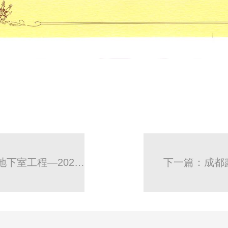
上一篇：星耀碧桂园1#、4#、7#、9#、地下室工程—2020年贵港市建设工程优质结构奖
下一篇：成都