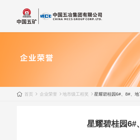
首页
企业荣誉
地市级工程奖
星耀碧桂园6#、8#、
星耀碧桂园6#