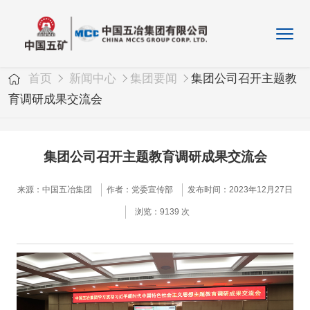
首页
新闻中心
集团要闻
集团公司召开主题教
育调研成果交流会
集团公司召开主题教育调研成果交流会
来源：中国五冶集团
作者：党委宣传部
发布时间：2023年12月27日
浏览：9139 次