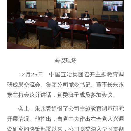
会议现场
12月26日，中国五冶集团召开主题教育调
研成果交流会。集团公司党委书记、董事长朱永
繁主持会议并讲话，党委班子成员参加会议。
会上，朱永繁通报了公司主题教育调查研究
开展情况。他指出，自党中央作出在全党大兴调
查研究的决策部署以来，公司党委深入学习贯彻