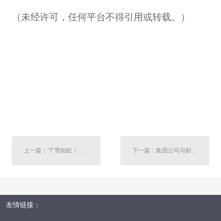
（未经许可，任何平台不得引用或转载。）
上一篇：“7”势如虹！中国五冶荣获七项科技创新一等奖
下一篇：集团公司与邮储四川分行签署战略合作协议
友情链接：