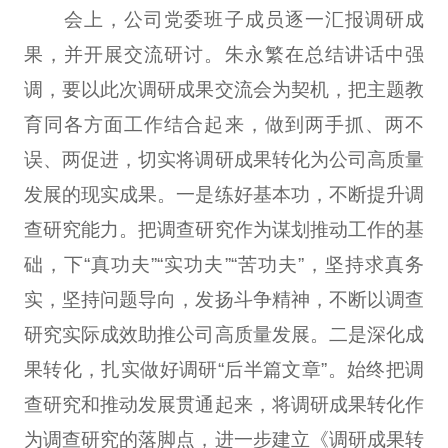
会上，公司党委班子成员逐一汇报调研成
果，并开展交流研讨。朱永繁在总结讲话中强
调，要以此次调研成果交流会为契机，把主题教
育同各方面工作结合起来，做到两手抓、两不
误、两促进，切实将调研成果转化为公司高质量
发展的现实成果。一是练好基本功，不断提升调
查研究能力。把调查研究作为谋划推动工作的基
础，下“真功夫”“实功夫”“苦功夫”，坚持求真务
实，坚持问题导向，发扬斗争精神，不断以调查
研究实际成效助推公司高质量发展。二是深化成
果转化，扎实做好调研“后半篇文章”。始终把调
查研究和推动发展贯通起来，将调研成果转化作
为调查研究的落脚点，进一步建立《调研成果转