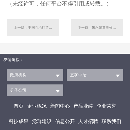
（未经许可，任何平台不得引用或转载。）
上一篇：中国五冶打造！央视播出专题片《造“球”狂想曲》
下一篇：朱永繁董事长会见南充市副市长欧阳梅
友情链接：
政府机构
五矿中冶
分子公司
首页
企业概况
新闻中心
产品业绩
企业荣誉
科技成果
党群建设
信息公开
人才招聘
联系我们