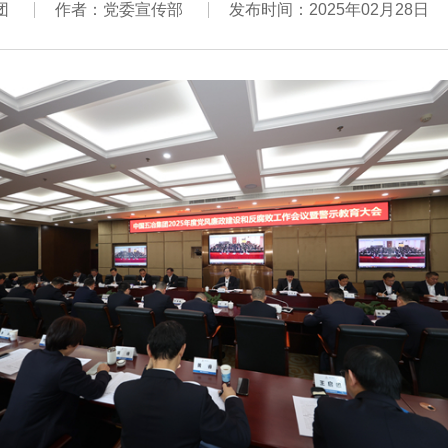
团
作者：党委宣传部
发布时间：2025年02月28日