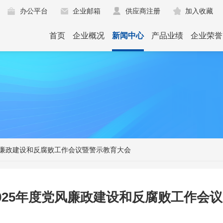
办公平台
企业邮箱
供应商注册
加入收藏
首页
企业概况
新闻中心
产品业绩
企业荣誉
风廉政建设和反腐败工作会议暨警示教育大会
025年度党风廉政建设和反腐败工作会