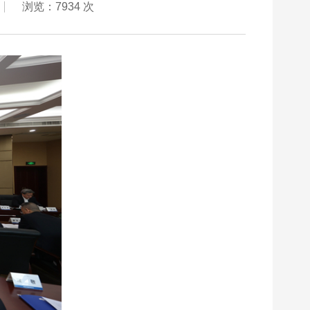
浏览：7934 次