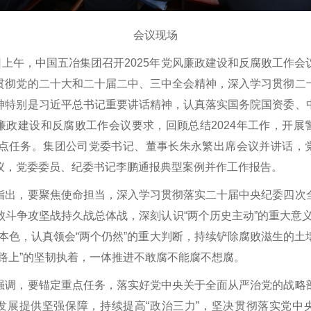
会议现场
上午，中国五冶集团召开2025年党风廉政建设和反腐败工作会
贯彻党的二十大和二十届二中、三中全会精神，深入学习贯彻二
神特别是习近平总书记重要讲话精神，认真落实国务院国资委、
廉政建设和反腐败工作会议要求，回顾总结2024年工作，开展
年重点任务。集团公司党委书记、董事长朱永繁出席会议并讲话，
议，党委委员、纪委书记李鹏通报典型案例并作工作报告。
，要聚焦使命担当，深入学习贯彻落实二十届中央纪委四次
败斗争攻坚战持久战总体战，深刻认识“两个历史主动”的重大意义
治本色，认真领会“两个仍然”的重大判断，持续铲除腐败滋生的土
在路上”的坚韧执着，一体推进不敢腐不能腐不想腐。
，要锚定重点任务，落实好党中央关于全面从严治党的战略
发展提供坚强保障，持续提高“政治三力”，坚决贯彻落实党中