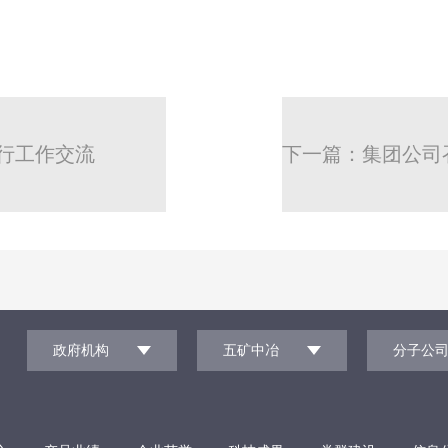
行工作交流
：
政府机构
五矿中冶
分子公