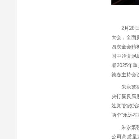
2月28日
大会，全面
四次全会精
国中冶党风
署2025
德春主持会
朱永繁指出
决打赢反腐
姓党”的政
两个“永远
朱永繁强调
公司高质量