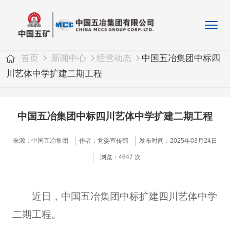
首页
新闻中心
经营动态
中国五冶集团中标四
川艺体中学扩建二期工程
中国五冶集团中标四川艺体中学扩建二期工程
来源：中国五冶集团
作者：党委宣传部
发布时间：2025年03月24日
浏览：4647 次
近日，中国五冶集团中标扩建四川艺体中学
二期工程。