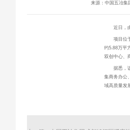
来源：中国五冶集
近日，由中
项目位于四
约5.88万
双创中心、
据悉，该项
集商务办公
域高质量发