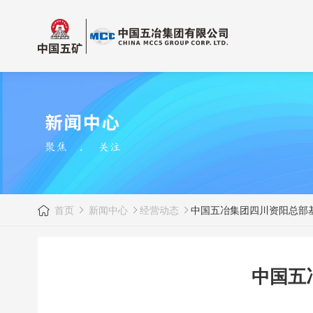
首页
新闻中心
经营动态
中国五冶集团四川资阳总部
中国五