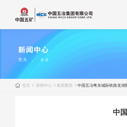
首页
新闻中心
集团要闻
中国五冶粤东城际铁路龙湖附
中国