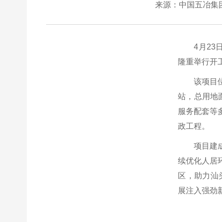
来源：中国五冶集
4月23日
隆重举行开
该项目位于
站，总用地
服务配套等
政工程。
项目建成后
续优化人居
区，助力汕
展注入强劲