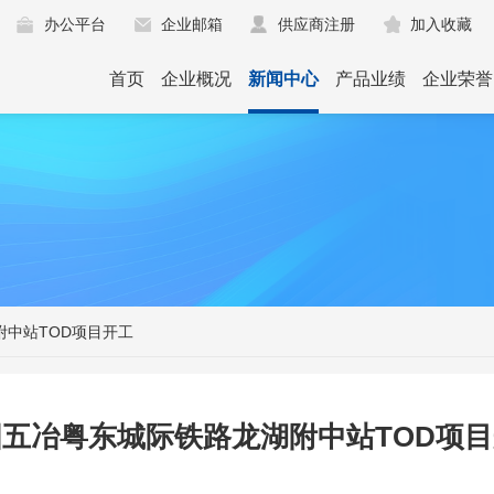
办公平台
企业邮箱
供应商注册
加入收藏
首页
企业概况
新闻中心
产品业绩
企业荣誉
中站TOD项目开工
五冶粤东城际铁路龙湖附中站TOD项