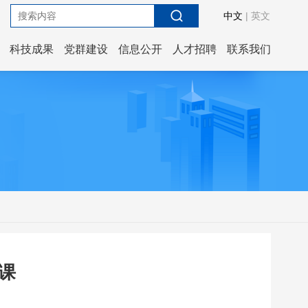
中文
|
英文
科技成果
党群建设
信息公开
人才招聘
联系我们
课