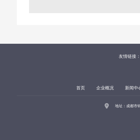
友情链接
首页
企业概况
新闻中
地址：成都市