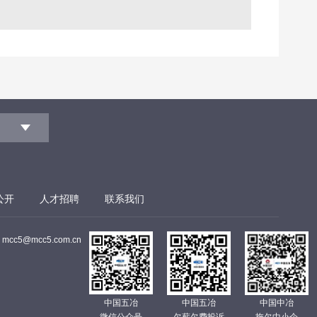
司
公开
人才招聘
联系我们
cc5@mcc5.com.cn
中国五冶
中国五冶
中国中冶