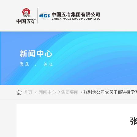
首页
新闻中心
集团要闻
张刚为公司党员干部讲授学