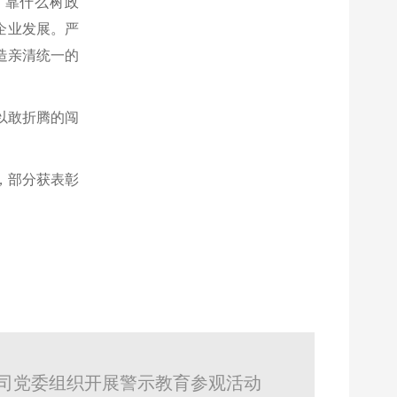
“靠什么树政
企业发展。严
造亲清统一的
以敢折腾的闯
，部分获表彰
司党委组织开展警示教育参观活动