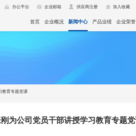
办公平台
企业邮箱
供应商注册
加入收藏
首页
企业概况
新闻中心
产品业绩
企业荣誉
习教育专题党课
张刚为公司党员干部讲授学习教育专题党